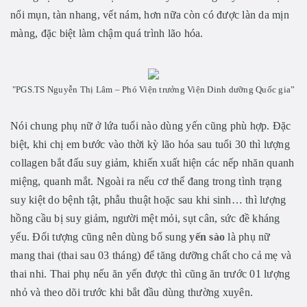
nổi mụn, tàn nhang, vết nám, hơn nữa còn có được làn da mịn
màng, đặc biệt làm chậm quá trình lão hóa.
"PGS.TS Nguyễn Thị Lâm – Phó Viện trưởng Viện Dinh dưỡng Quốc gia”
Nói chung phụ nữ ở lứa tuổi nào dùng yến cũng phù hợp. Đặc
biệt, khi chị em bước vào thời kỳ lão hóa sau tuổi 30 thì lượng
collagen bắt đấu suy giảm, khiến xuất hiện các nếp nhăn quanh
miệng, quanh mắt. Ngoài ra nếu cơ thể đang trong tình trạng
suy kiệt do bệnh tật, phẫu thuật hoặc sau khi sinh… thì lượng
hồng cầu bị suy giảm, người mệt mỏi, sụt cân, sức đề kháng
yếu. Đối tượng cũng nên dùng bổ sung
yến sào
là phụ nữ
mang thai (thai sau 03 tháng) để tăng dưỡng chất cho cả mẹ và
thai nhi. Thai phụ nếu ăn yến được thì cũng ăn trước 01 lượng
nhỏ và theo dõi trước khi bắt đầu dùng thường xuyên.