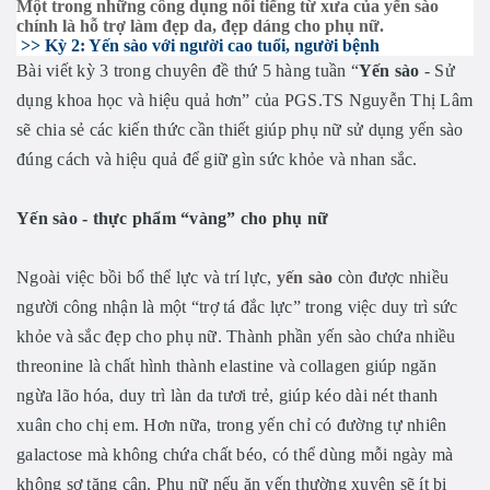
Một trong những công dụng nổi tiếng từ xưa của yến sào
chính là hỗ trợ làm đẹp da, đẹp dáng cho phụ nữ.
>> Kỳ 2: Yến sào với người cao tuổi, người bệnh
Bài viết kỳ 3 trong chuyên đề thứ 5 hàng tuần “
Yến sào
- Sử
dụng khoa học và hiệu quả hơn” của PGS.TS Nguyễn Thị Lâm
sẽ chia sẻ các kiến thức cần thiết giúp phụ nữ sử dụng yến sào
đúng cách và hiệu quả để giữ gìn sức khỏe và nhan sắc.
Yến sào - thực phẩm “vàng” cho phụ nữ
Ngoài việc bồi bổ thể lực và trí lực,
yến sào
còn được nhiều
người công nhận là một “trợ tá đắc lực” trong việc duy trì sức
khỏe và sắc đẹp cho phụ nữ. Thành phần yến sào chứa nhiều
threonine là chất hình thành elastine và collagen giúp ngăn
ngừa lão hóa, duy trì làn da tươi trẻ, giúp kéo dài nét thanh
xuân cho chị em. Hơn nữa, trong yến chỉ có đường tự nhiên
galactose mà không chứa chất béo, có thể dùng mỗi ngày mà
không sợ tăng cân. Phụ nữ nếu ăn yến thường xuyên sẽ ít bị