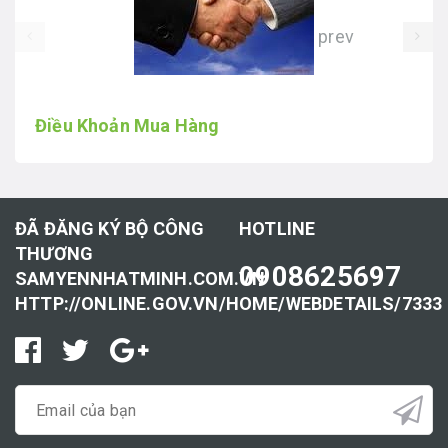
prev
Điều Khoản Mua Hàng
ĐÃ ĐĂNG KÝ BỘ CÔNG
HOTLINE
THƯƠNG
0908625697
SAMYENNHATMINH.COM.VN
HTTP://ONLINE.GOV.VN/HOME/WEBDETAILS/7333