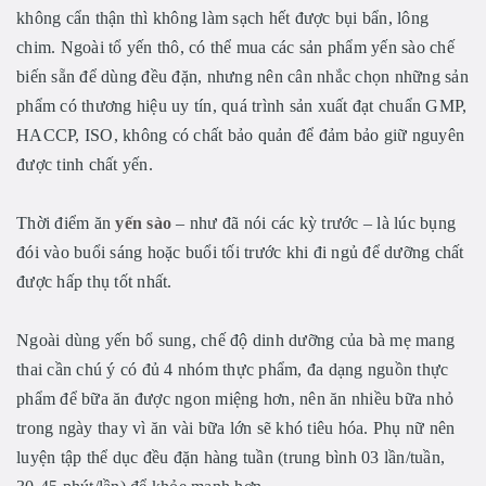
không cẩn thận thì không làm sạch hết được bụi bẩn, lông
chim. Ngoài tổ yến thô, có thể mua các sản phẩm yến sào chế
biến sẵn để dùng đều đặn, nhưng nên cân nhắc chọn những sản
phẩm có thương hiệu uy tín, quá trình sản xuất đạt chuẩn GMP,
HACCP, ISO, không có chất bảo quản để đảm bảo giữ nguyên
được tinh chất yến.
Thời điểm ăn
yến sào
– như đã nói các kỳ trước – là lúc bụng
đói vào buổi sáng hoặc buổi tối trước khi đi ngủ để dưỡng chất
được hấp thụ tốt nhất.
Ngoài dùng yến bổ sung, chế độ dinh dưỡng của bà mẹ mang
thai cần chú ý có đủ 4 nhóm thực phẩm, đa dạng nguồn thực
phẩm để bữa ăn được ngon miệng hơn, nên ăn nhiều bữa nhỏ
trong ngày thay vì ăn vài bữa lớn sẽ khó tiêu hóa. Phụ nữ nên
luyện tập thể dục đều đặn hàng tuần (trung bình 03 lần/tuần,