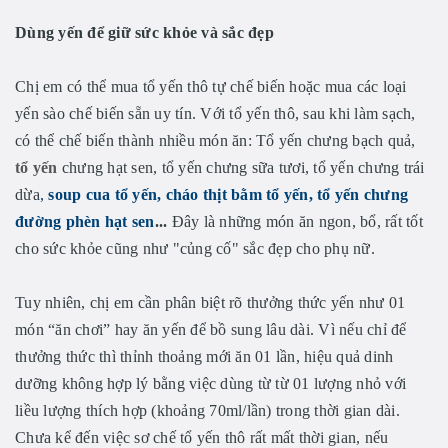
Dùng
yến để giữ sức khỏe và sắc đẹp
Chị em có thể mua tổ yến thô tự chế biến hoặc mua các loại
yến sào chế biến sẵn uy tín. Với tổ yến thô, sau khi làm sạch,
có thể chế biến thành nhiều món ăn: Tổ yến chưng bạch quả,
tổ yến
chưng hạt sen, tổ yến chưng sữa tươi, tổ yến chưng trái
dừa
,
soup cua tổ yến, cháo thịt bằm tổ yến, tổ yến chưng
đường phèn hạt sen
...
Đây là những món ăn ngon, bổ, rất tốt
cho sức khỏe cũng như "củng cố" sắc đẹp cho phụ nữ.
Tuy nhiên, chị em cần phân biệt rõ thưởng thức yến như 01
món “ăn chơi” hay ăn yến để bồ sung lâu dài. Vì nếu chỉ để
thưởng thức thì thỉnh thoảng mới ăn 01 lần, hiệu quả dinh
dưỡng không hợp lý bằng việc dùng từ từ 01 lượng nhỏ với
liều lượng thích hợp (khoảng 70ml/lần) trong thời gian dài.
Chưa kể đến việc sơ chế tổ yến thô rất mất thời gian, nếu