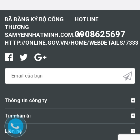
ĐÃ ĐĂNG KÝ BỘ CÔNG
HOTLINE
THƯƠNG
0908625697
SAMYENNHATMINH.COM.VN
HTTP://ONLINE.GOV.VN/HOME/WEBDETAILS/7333
Thông tin công ty
Tin nhân ái
Liên hệ