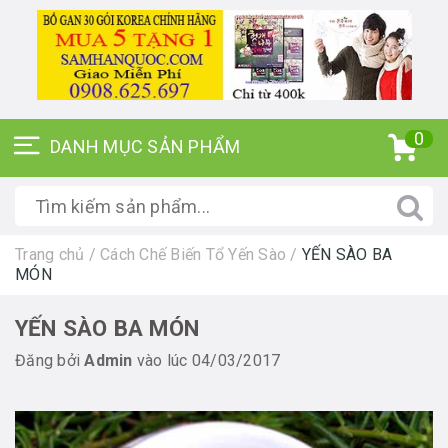
0
Trang chủ
/
Cách Chế Biến Tổ Yến Sào
/
YẾN SÀO BA
MÓN
YẾN SÀO BA MÓN
Đăng bởi
Admin
vào lúc 04/03/2017