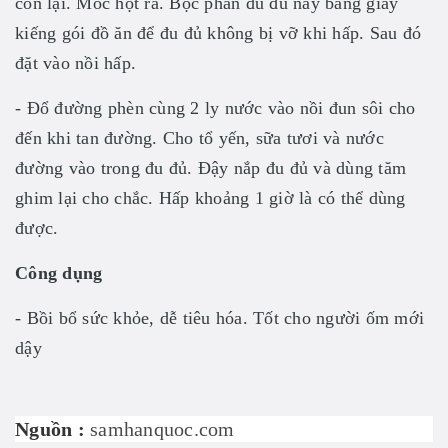
còn lại. Móc hột ra. Bọc phần đu đủ này bằng giấy
kiếng gói đồ ăn để đu đủ không bị vỡ khi hấp. Sau đó
đặt vào nồi hấp.
- Ðổ đường phèn cùng 2 ly nước vào nồi đun sôi cho
đến khi tan đường. Cho tổ yến, sữa tươi và nước
đường vào trong đu đủ. Ðậy nắp đu đủ và dùng tăm
ghim lại cho chắc. Hấp khoảng 1 giờ là có thể dùng
được.
Công dụng
- Bồi bổ sức khỏe, dễ tiêu hóa. Tốt cho người ốm mới
dậy
Nguồn :
samhanquoc.com