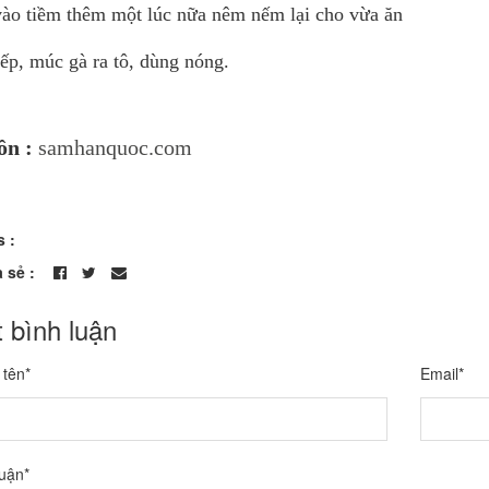
vào tiềm thêm một lúc nữa nêm nếm lại cho vừa ăn
ếp, múc gà ra tô, dùng nóng.
ồn :
samhanquoc.com
s :
a sẻ :
t bình luận
 tên*
Email*
luận*