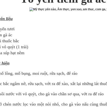
ên liệu
yến tươi
n gà ác
i thuốc bắc
i vỏ quýt (1 trái)
ìa súp hạt nêm
 hiện
ổ lông, mổ bụng, moi ruột, rửa sạch, để ráo
 bắc ngâm nở, rửa sạch, vớt ra để xào, xắt lại những lát thu
ôi nước với vỏ quýt, cho gà vào chần sơ qua, vớt ra để ráo
3 chén nước lọc vào một nòi nhỏ, cho gà vào nấu cùng thu