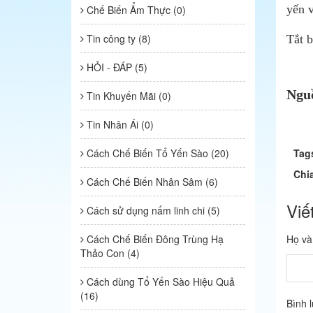
yến 
Chế Biến Ẩm Thực (0)
Tin công ty (8)
Tắt b
HỎI - ĐÁP (5)
Ngu
Tin Khuyến Mãi (0)
Tin Nhân Ái (0)
Cách Chế Biến Tổ Yến Sào (20)
Tag
Chi
Cách Chế Biến Nhân Sâm (6)
Viế
Cách sử dụng nấm linh chi (5)
Cách Chế Biến Đông Trùng Hạ
Họ và
Thảo Con (4)
Cách dùng Tổ Yến Sào Hiệu Quả
(16)
Bình 