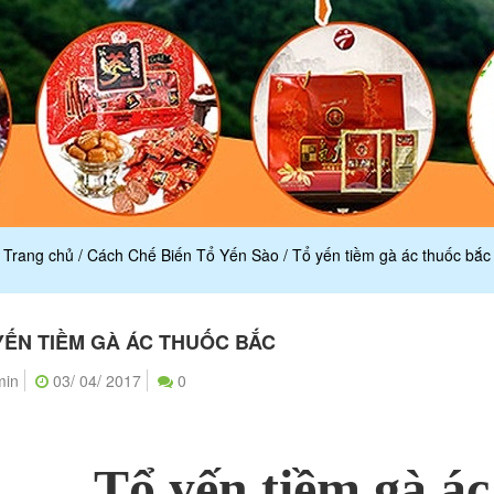
Trang chủ
/
Cách Chế Biến Tổ Yến Sào
/
Tổ yến tiềm gà ác thuốc bắc
YẾN TIỀM GÀ ÁC THUỐC BẮC
min
03/ 04/ 2017
0
Tổ yến tiềm gà ác