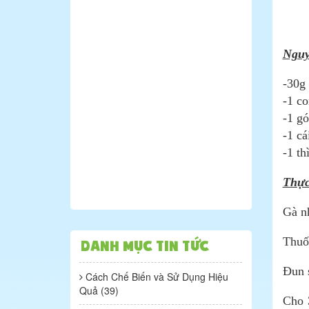
Nguy
-30g 
-1 co
-1 gó
-1 cá
-1 th
Thực
Gà nh
Thuốc
Danh mục tin tức
Đun s
Cách Chế Biến và Sử Dụng Hiệu
Quả (39)
Cho 