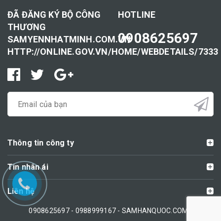
ĐÃ ĐĂNG KÝ BỘ CÔNG
HOTLINE
THƯƠNG
0908625697
SAMYENNHATMINH.COM.VN
HTTP://ONLINE.GOV.VN/HOME/WEBDETAILS/7333
Thông tin công ty
Tin nhân ái
Liên hệ
0908625697 - 0988999167 - SAMHANQUOC.COM -