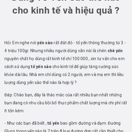
cho kinh tế và hiệu quả ?
Hỏi: Em nghe nói
yến sào
rất đắt đỏ - tổ yến thông thường từ 3 -
4 triệu 100gr. Nhưng nhiều người dùng vẫn nói là chén
chè yến
nguyên chất họ dùng rất kinh tế chỉ 100 000 , xin tư vấn cho em
cách sử dụng
tổ yến sào
cho kinh tế để giúp tăng cường sức
khỏe dài lâu. Nhà em chỉ dùng có 2 người, em và mẹ em thì liều
lượng dùng yến sào thế nào là hợp lý ?
Đáp: Chào bạn, đây là thắc mắc của rất nhiều bạn nhất những
bạn đang có nhu cầu bồi bổ thực phẩm chất lượng mà chi phí rất
ít tốn kém.
- Như các bạn đã biết ,
tổ yến
bao gồm đường và đạm. Đường
Gluco trong yến sào là 7 trên 8 loại đường đơn rất cần thiết cho