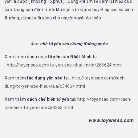
yến là được ( khoảng 15 phút ) . Dùng khi ấm sẽ đem lại hiệu quả
cao. Dùng ban đêm trước khi ngủ cho người huyết áp cao và bình
thường, dùng buổi sáng cho người huyết áp thấp.
ảnh:
chè tổ yến sào chưng đường phèn
Xem thêm danh mục
tổ yến sào Nhật Minh
tại
:
http://toyensao.com/to-yen-sao-nhat-minh/265624.html
Xem thêm
tác dụng yến sào
tại :
http://toyensao.com/cach-
dung-to-yen-sao-hieu-qua/c34664.html
Xem thêm
cách chế biến tổ yến
tại:
http://toyensao.com/cach-
che-bien-to-yen-sao/c34363.html
www.toyensao.com