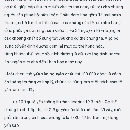
cơ thể , giúp hấp thụ trực tiếp vào cơ thể ngay rất tốt cho những
người cần phục hồi sức khỏe. Phần đạm bao gồm 18 axit amin
tham gia bổ trợ cho tất cả các chức năng của tế bào như hồng
cầu, phổi, gan, xương , sụn khớp ... và 31 nguyên tố vi lượng là
các khoáng chất bổ sung tất yếu cho cơ thể chúng ta. Việc bổ
sung tổ yến dinh dưỡng đem lại một cơ thể hồng hào,
tăng kháng thể, phục hồi dinh dưỡng là điều khẳng định từ cha
ông ngàn xưa cho đến khoa học ngày nay.
- Một chén chè
yến sào nguyên chất
chỉ 100 000 đồng là cách
ăn thông thường và hợp lý, chúng ta cùng làm một cách chia
tổ
yến sào
sau đây:
>> 100 gr
tổ yến
thông thường khoảng từ 3 triệu. Cơ thể
chúng ta chỉ hấp thụ từ 2-3 gr yến sào khô một lần . Vì vậy, mỗi
phần ăn trung bình của chúng ta là 1/30- 1/ 50 trên một lạng
yến sào.