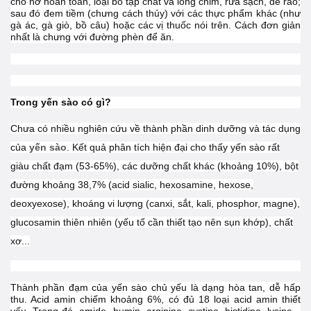
cho nở hoàn toàn, loại bỏ tạp chất và lông chim, rửa sạch, để ráo;
sau đó đem tiềm (chưng cách thủy) với các thực phẩm khác (như
gà ác, gà giò, bồ câu) hoặc các vị thuốc nói trên. Cách đơn giản
nhất là chưng với đường phèn để ăn.
Trong yến sào có gì?
Chưa có nhiều nghiên cứu về thành phần dinh dưỡng và tác dụng
của
yến sào
. Kết quả phân tích hiện đại cho thấy yến sào rất
giàu chất đạm (53-65%), các dưỡng chất khác (khoảng 10%), bột
đường khoảng 38,7% (acid sialic, hexosamine, hexose,
deoxyexose), khoáng vi lượng (canxi, sắt, kali, phosphor, magne),
glucosamin thiên nhiên (yếu tố cần thiết tạo nên sụn khớp), chất
xơ...
Thành phần đạm của yến sào chủ yếu là dạng hòa tan, dễ hấp
thu. Acid amin chiếm khoảng 6%, có đủ 18 loại acid amin thiết