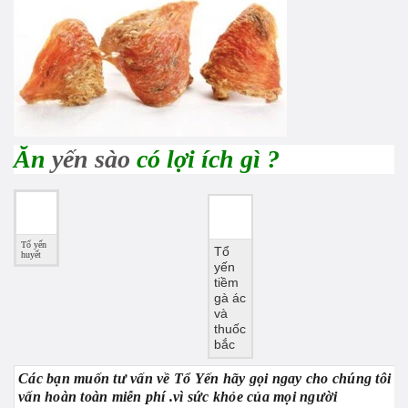
Ăn
yến sào
có lợi ích gì ?
Tổ yến
Tổ
huyết
yến
tiềm
gà ác
và
thuốc
bắc
Các bạn muốn tư vấn về Tổ Yến hãy gọi ngay cho chúng tôi đ
vấn hoàn toàn miễn phí .vì sức khỏe của mọi người