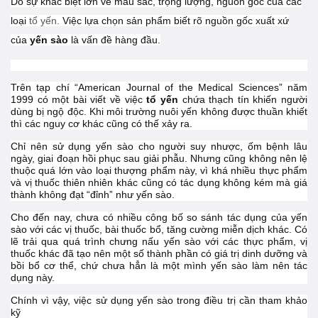
Do sự khác biệt lớn về màu sắc, trọng lượng, nguồn gốc của các
loại
tổ yến.
Việc lựa chọn sản phẩm biết rõ nguồn gốc xuất xứ
của
yến sào
là vấn đề hàng đầu.
Trên tạp chí “American Journal of the Medical Sciences” năm
1999 có một bài viết về việc
tổ yến
chứa thạch tín khiến người
dùng bị ngộ độc. Khi môi trường nuôi yến không được thuần khiết
thì các nguy cơ khác cũng có thế xảy ra.
Chỉ nên sử dụng yến sào cho người suy nhược, ốm bệnh lâu
ngày, giai đoạn hồi phục sau giải phẫu. Nhưng cũng không nên lệ
thuộc quá lớn vào loại thượng phẩm này, vì khá nhiều thực phẩm
và vị thuốc thiên nhiên khác cũng có tác dụng không kém mà giá
thành không đạt “đỉnh” như yến sào.
Cho đến nay, chưa có nhiều công bố so sánh tác dụng của yến
sào với các vị thuốc, bài thuốc bổ, tăng cường miễn dịch khác. Có
lẽ trải qua quá trình chưng nấu yến sào với các thực phẩm, vị
thuốc khác đã tạo nên một số thành phần có giá trị dinh dưỡng và
bồi bổ cơ thể, chứ chưa hẳn là một mình yến sào làm nên tác
dụng này.
Chính vì vậy, việc sử dụng yến sào trong điều trị cần tham khảo
kỹ