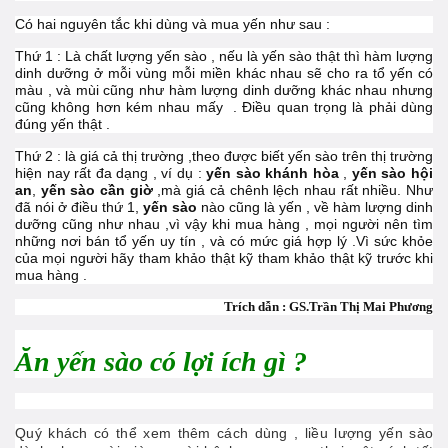
Có hai nguyên tắc khi dùng và mua yến như sau :
Thứ 1 : Là chất lượng yến sào , nếu là yến sào thật thì hàm lượng
dinh dưỡng ở mỗi vùng mỗi miền khác nhau sẽ cho ra tổ yến có
màu , và mùi cũng như hàm lượng dinh dưỡng khác nhau nhưng
cũng không hơn kém nhau mấy . Điều quan trọng là phải dùng
đúng yến thật .
Thứ 2 : là giá cả thị trường ,theo được biết yến sào trên thị trường
hiện nay rất đa dạng , ví dụ :
yến sào khánh hòa
,
yến sào hội
an
,
yến sào cần giờ
,mà giá cả chênh lệch nhau rất nhiều. Như
đã nói ở điều thứ 1,
yến sào
nào cũng là yến , về hàm lượng dinh
dưỡng cũng như nhau ,vì vậy khi mua hàng , mọi người nên tìm
những nơi bán tổ yến uy tín , và có mức giá hợp lý .Vì sức khỏe
của mọi người hãy tham khảo thật kỹ tham khảo thật kỹ trước khi
mua hàng .
Trích dẫn : GS.Trần Thị Mai Phương
Ăn yến sào có lợi ích gì ?
Quý khách có thể xem thêm cách dùng , liều lượng yến sào