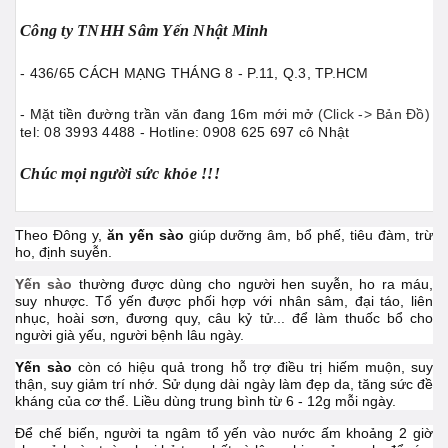
Công ty TNHH Sâm Yến Nhật Minh
- 436/65 CÁCH MẠNG THÁNG 8 - P.11, Q.3, TP.HCM
- Mặt tiền đường trần văn đang 16m mới mở
(Click -> Bản Đồ)
tel: 08 3993 4488 - Hotline: 0908 625 697 cô Nhật
Chúc mọi người sức khỏe !!!
Theo Đông y,
ăn yến sào
giúp dưỡng âm, bổ phế, tiêu đàm, trừ
ho, định suyễn.
Yến sào
thường được dùng cho người hen suyễn, ho ra máu,
suy nhược. Tổ yến được phối hợp với nhân sâm, đại táo, liên
nhục, hoài sơn, đương quy, câu kỷ tử... để làm thuốc bổ cho
người già yếu, người bệnh lâu ngày.
Yến sào
còn có hiệu quả trong hỗ trợ điều trị hiếm muộn, suy
thận, suy giảm trí nhớ. Sử dụng dài ngày làm đẹp da, tăng sức đề
kháng của cơ thể. Liều dùng trung bình từ 6 - 12g mỗi ngày.
Để chế biến, người ta ngâm tổ yến vào nước ấm khoảng 2 giờ