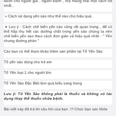
dành cho người già , người bệnh , mẹ mang thai một cách tốt
nhất .
»
Cách sử dụng yến sào như thế nào cho hiệu quả
.
♦ Lưu ý : Cách chế biến yến sào cũng rất quan trọng , để có
thể hấp thụ hết các dưỡng chất trong yến sào chúng ta nên
chế biến yến sào theo cách đơn giản và hiệu quả nhât : " Yến
chưng đường phèn "
Các bạn có thể tham khảo thêm sàn phẩm tại
Tổ Yến Sào
Tổ yến sào dùng cho trẻ em
Tổ Yến loại 1 cho người lớn
Tổ Yến Sào Đặc Biệt làm quà biếu sang trọng
Lưu ý: Tổ Yến Sào không phải là thuốc và không có tác
dụng thay thế thuốc chữa bệnh.
Bài viết này đã trả lời câu hỏi của bạn .!!! Chúc bạn sức khỏe