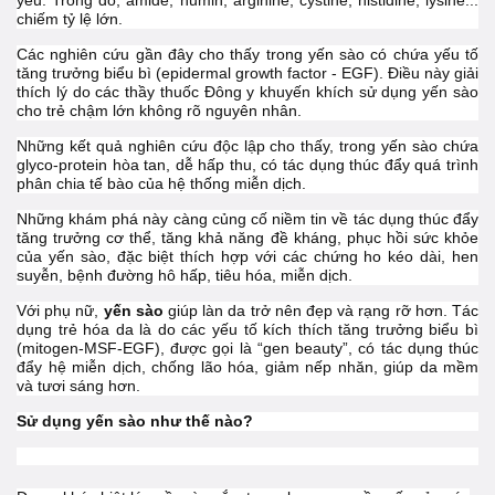
yếu. Trong đó, amide, humin, arginine, cystine, histidine, lysine...
chiếm tỷ lệ lớn.
Các nghiên cứu gần đây cho thấy trong yến sào có chứa yếu tố
tăng trưởng biểu bì (epidermal growth factor - EGF). Điều này giải
thích lý do các thầy thuốc Đông y khuyến khích sử dụng yến sào
cho trẻ chậm lớn không rõ nguyên nhân.
Những kết quả nghiên cứu độc lập cho thấy, trong yến sào chứa
glyco-protein hòa tan, dễ hấp thu, có tác dụng thúc đẩy quá trình
phân chia tế bào của hệ thống miễn dịch.
Những khám phá này càng củng cố niềm tin về tác dụng thúc đẩy
tăng trưởng cơ thể, tăng khả năng đề kháng, phục hồi sức khỏe
của yến sào, đặc biệt thích hợp với các chứng ho kéo dài, hen
suyễn, bệnh đường hô hấp, tiêu hóa, miễn dịch.
Với phụ nữ,
yến sào
giúp làn da trở nên đẹp và rạng rỡ hơn. Tác
dụng trẻ hóa da là do các yếu tố kích thích tăng trưởng biểu bì
(mitogen-MSF-EGF), được gọi là “gen beauty”, có tác dụng thúc
đẩy hệ miễn dịch, chống lão hóa, giảm nếp nhăn, giúp da mềm
và tươi sáng hơn.
Sử dụng yến sào như thế nào?