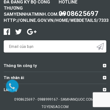
ĐÃ ĐĂNG KÝ BỘ CÔNG
HOTLINE
THƯƠNG
0908625697
SAMYENNHATMINH.COM.VN
HTTP://ONLINE.GOV.VN/HOME/WEBDETAILS/7333
Thông tin công ty
Tin nhân ái
Liên hệ
0908625697 - 0988999167 - SAMHANQUOC.COM -
TOYENSAO.COM