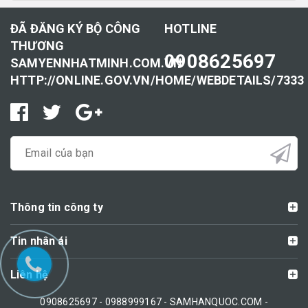
ĐÃ ĐĂNG KÝ BỘ CÔNG
HOTLINE
THƯƠNG
0908625697
SAMYENNHATMINH.COM.VN
HTTP://ONLINE.GOV.VN/HOME/WEBDETAILS/7333
Thông tin công ty
Tin nhân ái
Liên hệ
0908625697 - 0988999167 - SAMHANQUOC.COM -