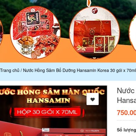
Trang chủ
/
Nước Hồng Sâm Bổ Dưỡng Hansamin Korea 30 gói x 70ml
Nước
Hansa
750.0
Số lượn