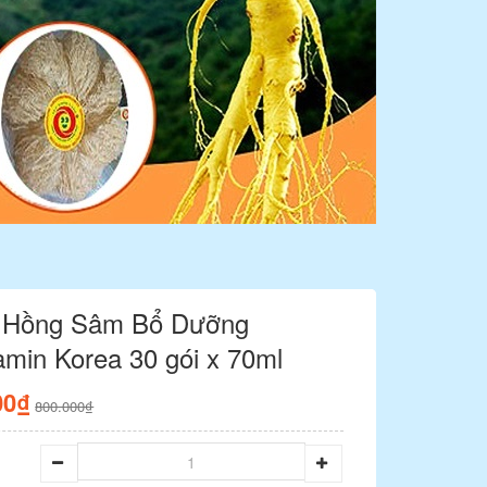
 Hồng Sâm Bổ Dưỡng
min Korea 30 gói x 70ml
00₫
800.000₫
g