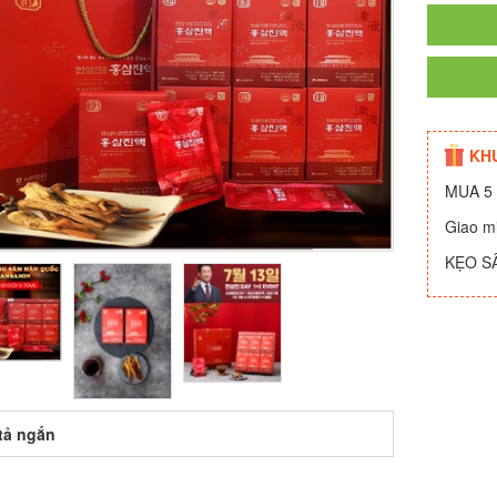
KH
MUA 5 
Giao m
KẸO S
tả ngắn