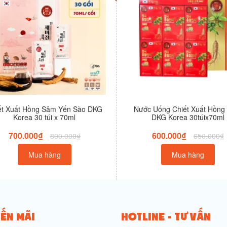
ết Xuất Hồng Sâm Yến Sào DKG
Nước Uống Chiết Xuất Hồng
Korea 30 túi x 70ml
DKG Korea 30túix70ml
700.000₫
600.000₫
800.000₫
650.000₫
Mua hàng
Mua hàng
ẾN MÃI
HOTLINE - TƯ VẤN