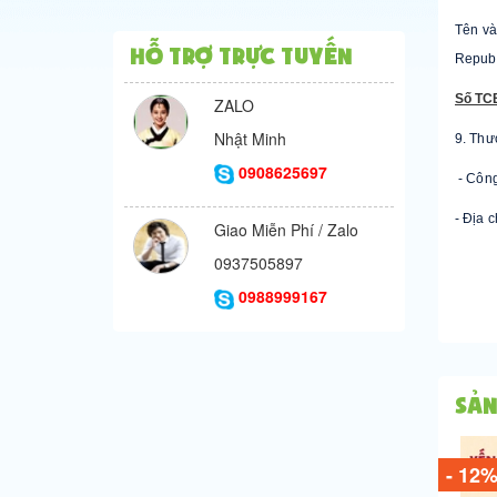
Tên và
Hỗ trợ trực tuyến
Republ
Số TC
ZALO
Nhật Minh
9. Thư
0908625697
- Công
- Địa 
Giao Miễn Phí / Zalo
0937505897
0988999167
Sản
- 12