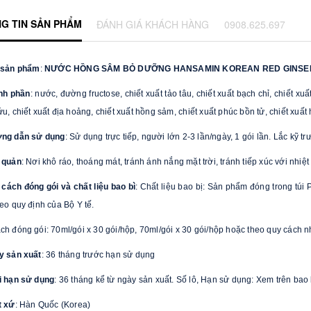
G TIN SẢN PHẨM
ĐÁNH GIÁ KHÁCH HÀNG
0908.625.697
 sản phẩm
:
NƯỚC HỒNG SÂM BỎ DƯỠNG HANSAMIN
KOREAN RED GINSE
nh phần
: nước, đường fructose, chiết xuất tảo tâu, chiết xuất bạch chỉ, chiết xuấ
u, chiết xuất địa hoảng, chiết xuất hồng sảm, chiết xuất phúc bồn tử, chiết xuất h
ớng dẫn sử dụng
: Sử dụng trực tiếp, người lớn 2-3 lần/ngày, 1 gói lần. Lắc kỹ tr
 quản
: Nơi khô ráo, thoáng mát, tránh ánh nắng mặt trời, tránh tiếp xúc với nhiệt
 cách đóng gói và chất liệu bao bì
: Chất liệu bao bị: Sản phẩm đóng trong túi
heo quy định của Bộ Y tế.
ch đóng gói: 70ml/gói x 30 gói/hộp, 70ml/gói x 30 gói/hộp hoặc theo quy cách n
y sản xuất
: 36 tháng trước hạn sử dụng
i hạn sử dụng
: 36 tháng kể từ ngày sản xuất. Số lô, Hạn sử dụng: Xem trên bao
t xứ
: Hàn Quốc (Korea)