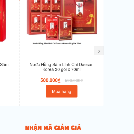
 Sâm
Nước Hồng Sâm Linh Chi Daesan
Nước Chiế
Korea 30 gói x 70ml
Dongwon Da
500.000₫
350
590.000₫
Mua hàng
NHẬN MÃ GIẢM GIÁ