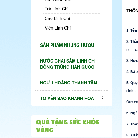
Trà Linh Chi
THÔN
Cao Linh Chi
Viên Linh Chi
1.
Tên
2. Thà
SẢN PHẨM NHUNG HƯƠU
ngải cứ
NƯỚC CHAI SÂM LINH CHI
3. Hư
ĐÔNG TRÙNG HÀN QUỐC
4. Bảo
NGƯU HOÀNG THANH TÂM
5. Quy
sinh t
TỔ YẾN SÀO KHÁNH HÒA
Quy cá
6. Ngà
QUÀ TẶNG SỨC KHỎE
7. Thờ
VÀNG
8. Xuấ