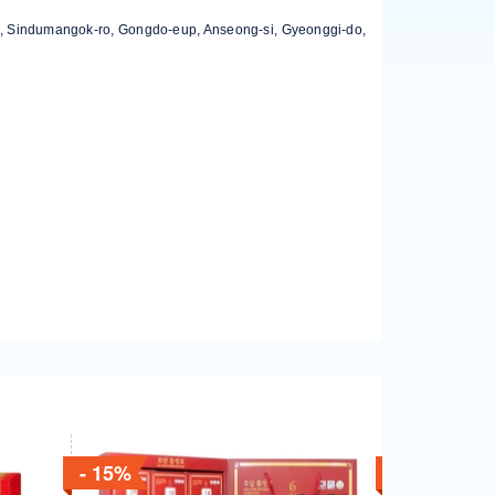
8, Sindumangok-ro, Gongdo-eup, Anseong-si, Gyeonggi-do,
- 15%
- 10%