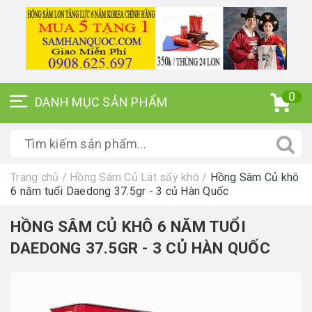
0
Trang chủ
/
Hồng Sâm Củ Lát sấy khô
/
Hồng Sâm Củ khô
6 năm tuổi Daedong 37.5gr - 3 củ Hàn Quốc
HỒNG SÂM CỦ KHÔ 6 NĂM TUỔI
DAEDONG 37.5GR - 3 CỦ HÀN QUỐC