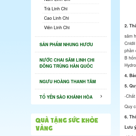
Trà Linh Chi
Cao Linh Chi
2. Th
Viên Linh Chi
sâm h
Cnidi
SẢN PHẨM NHUNG HƯƠU
phần 
B hốn 
NƯỚC CHAI SÂM LINH CHI
Hydro
ĐÔNG TRÙNG HÀN QUỐC
4. Bả
NGƯU HOÀNG THANH TÂM
5. Qu
-Chất
TỔ YẾN SÀO KHÁNH HÒA
Quy c
6. Th
QUÀ TẶNG SỨC KHỎE
Lưu ý
VÀNG