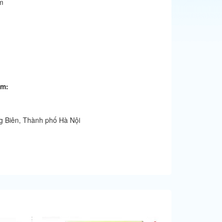
m
ẩm:
g Biên, Thành phố Hà Nội