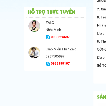
-Khôn
7. Xu
Hỗ trợ trực tuyến
8. Tê
ZALO
Nhà s
Nhật Minh
Địa c
0908625697
8. Th
Giao Miễn Phí / Zalo
CÔNG
0937505897
Địa c
0988999167
Số T
Sản