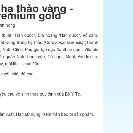
hạ thảo vàng -
remium gold
nin hồng
 thuật ' Hàn quốc", Địa hoàng "Hàn quốc", Vỏ cam,
uất Đông trùng hạ thảo (Cordyceps sinensis) (Thành
 Natri Citric, Phụ gia tạo đặc Xanthan gum, Vitamin
t bảo quản Natri benzoate, Cỏ ngọt, Muối, Pyridoxine,
y, mỗi lần 1 chai 20ml
c với nhiệt độ cao.
yêu cầu vệ sinh theo quy định của Bộ Y Tế.
sản xuất, Hạn sử dụng: Xem trên bao bì sản phẩm.