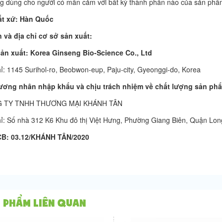
g dùng cho người có mẫn cảm với bất kỳ thành phần nào của sản phẩ
ất xứ: Hàn Quốc
n và địa chỉ cơ sở sản xuất:
ản xuất: Korea Ginseng Bio-Science Co., Ltd
hỉ: 1145 Surihol-ro, Beobwon-eup, Paju-city, Gyeonggi-do, Korea
ương nhân nhập khẩu và chịu trách nhiệm về chất lượng sản ph
 TY TNHH THƯƠNG MẠI KHÁNH TÂN
hỉ: Số nhà 312 K6 Khu đô thị Việt Hưng, Phường Giang Biên, Quận Lon
CB: 03.12/KHÁNH TÂN/2020
 phẩm liên quan