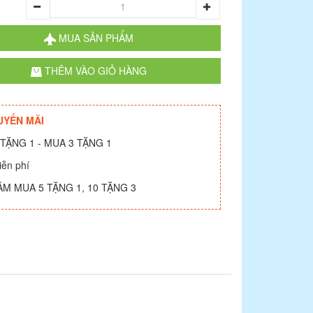
g
MUA SẢN PHẨM
THÊM VÀO GIỎ HÀNG
UYẾN MÃI
TẶNG 1 - MUA 3 TẶNG 1
iễn phí
ÂM MUA 5 TẶNG 1, 10 TẶNG 3