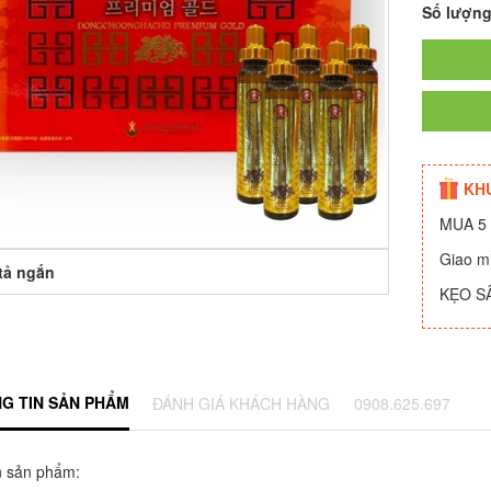
Số lượn
KH
MUA 5 
Giao m
tả ngắn
KẸO S
G TIN SẢN PHẨM
ĐÁNH GIÁ KHÁCH HÀNG
0908.625.697
n sản phẩm: