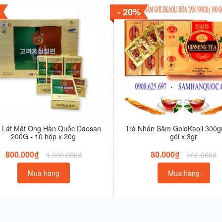
%
- 20%
 Lát Mật Ong Hàn Quốc Daesan
Trà Nhân Sâm GoldKaoli 300gr
200G - 10 hộp x 20g
gói x 3gr
800.000₫
80.000₫
1.000.000₫
100.000₫
Mua hàng
Mua hàng