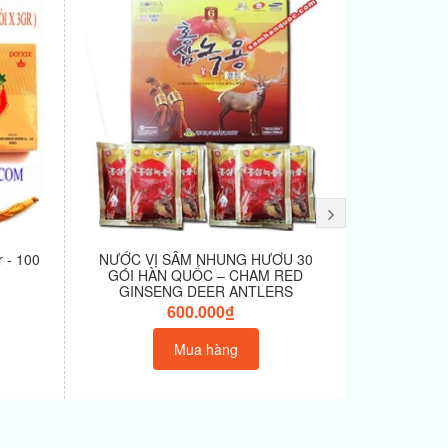
 - 100
NƯỚC VỊ SÂM NHUNG HƯƠU 30
Trà Linh Chi
GÓI HÀN QUỐC – CHAM RED
GINSENG DEER ANTLERS
600.000₫
Mua hàng