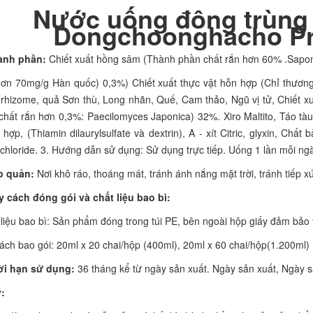
Nước uống đông trùng 
Dongchoonghacho P
ành phần:
Chiết xuất hồng sâm (Thành phần chất rắn hơn 60% .Sapo
ơn 70mg/g Hàn quốc) 0,3%) Chiết xuất thực vật hỗn hợp (Chỉ thương
i rhizome, quả Sơn thù, Long nhãn, Quế, Cam thảo, Ngũ vị tử, Chiết x
chất rắn hơn 0,3%: Paecilomyces Japonica) 32%. Xiro Maltito, Táo tàu,
hợp, (Thiamin dilaurylsulfate và dextrin), A - xít Citric, glyxin, Chấ
chloride. 3. Hướng dẫn sử dụng: Sử dụng trực tiếp. Uống 1 lần mỗi ngà
o quản:
Nơi khô ráo, thoáng mát, tránh ánh nắng mặt trời, tránh tiếp xú
y cách đóng gói và chất liệu bao bì:
 liệu bao bì: Sản phẩm đóng trong túi PE, bên ngoài hộp giấy đảm bảo 
ách bao gói: 20ml x 20 chai/hộp (400ml), 20ml x 60 chai/hộp(1.200ml)
ời hạn sử dụng:
36 tháng kể từ ngày sản xuất. Ngày sản xuất, Ngày 
: